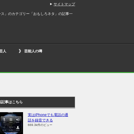
サイトマップ
ース」のカテゴリー「おもしろネタ」の記事一
芸人
芸能人の噂
気記事はこちら
実はiPhoneでも電話の通
話を録音できる
669.3k件のビュー