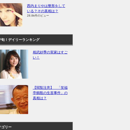
西内まりやは整形をして
いる？その真相は？
28.8k件のビュー
が旬！デイリーランキング
相武紗季の実家はすご
い！
【閲覧注意】 「笑福
亭鶴瓶の生首事件」の
真相は？
テゴリー