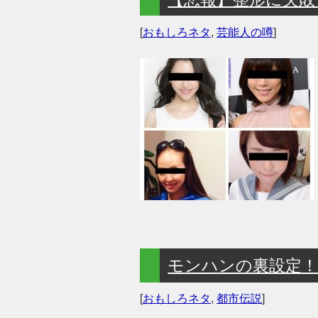
[
おもしろネタ
,
芸能人の噂
]
モンハンの裏設定
[
おもしろネタ
,
都市伝説
]