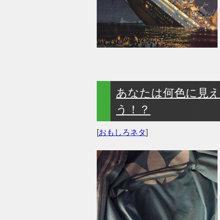
あなたは何色に見
う！？
[
おもしろネタ
]