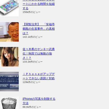
ートにかかる時間を短縮
する
156k件のビュー
【閲覧注意】 「笑福亭
鶴瓶の生首事件」の真相
は？
142.1k件のビュー
佐々木希のヤンキー武勇
伝！秋田では無敗の強
さ！？
133.2k件のビュー
ｉＰｈｏｎｅがアップデ
ートできない原因と対処
129k件のビュー
iPhoneの写真を削除する
方法
88.6k件のビュー