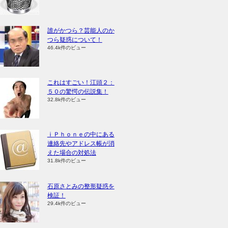
誰がかつら？芸能人のか
つら疑惑について！
46.4k件のビュー
これはすごい！江頭２：
５０の驚愕の伝説集！
32.8k件のビュー
ⅰＰｈｏｎｅの中にある
連絡先やアドレス帳が消
えた場合の対処法
31.8k件のビュー
石原さとみの整形疑惑を
検証！
29.4k件のビュー