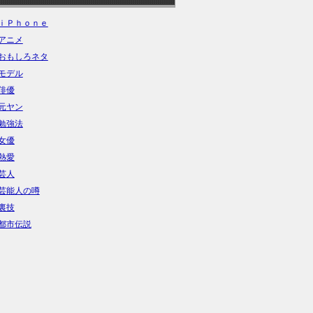
ｉＰｈｏｎｅ
アニメ
おもしろネタ
モデル
俳優
元ヤン
勉強法
女優
熱愛
芸人
芸能人の噂
裏技
都市伝説