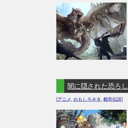
闇に隠された恐ろ
[
アニメ
,
おもしろネタ
,
都市伝説
]