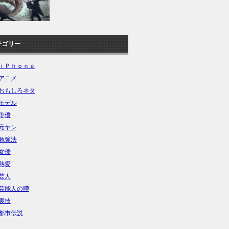
テゴリー
ｉＰｈｏｎｅ
アニメ
おもしろネタ
モデル
俳優
元ヤン
勉強法
女優
熱愛
芸人
芸能人の噂
裏技
都市伝説