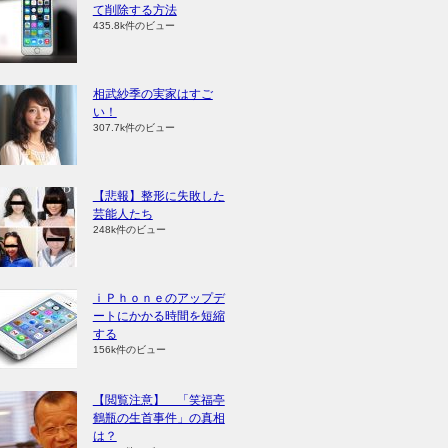
て削除する方法
435.8k件のビュー
相武紗季の実家はすご
い！
307.7k件のビュー
【悲報】整形に失敗した
芸能人たち
248k件のビュー
ｉＰｈｏｎｅのアップデ
ートにかかる時間を短縮
する
156k件のビュー
【閲覧注意】 「笑福亭
鶴瓶の生首事件」の真相
は？