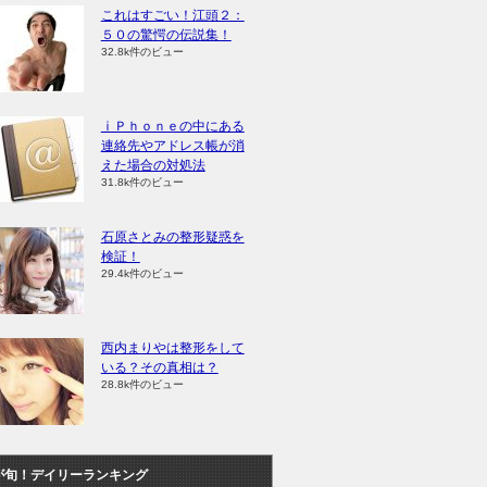
これはすごい！江頭２：
５０の驚愕の伝説集！
32.8k件のビュー
ⅰＰｈｏｎｅの中にある
連絡先やアドレス帳が消
えた場合の対処法
31.8k件のビュー
石原さとみの整形疑惑を
検証！
29.4k件のビュー
西内まりやは整形をして
いる？その真相は？
28.8k件のビュー
が旬！デイリーランキング