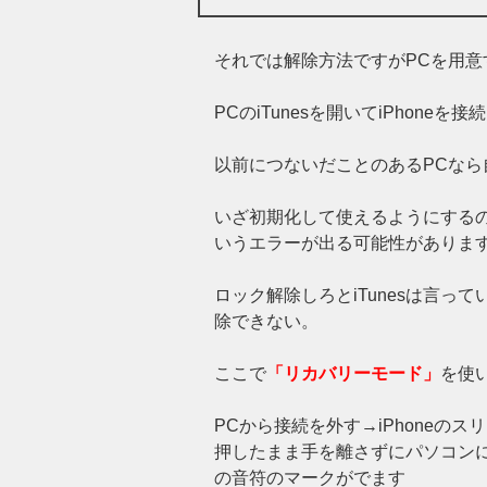
それでは解除方法ですがPCを用意
PCのiTunesを開いてiPhoneを
以前につないだことのあるPCな
いざ初期化して使えるようにする
いうエラーが出る可能性がありま
ロック解除しろとiTunesは言
除できない。
ここで
「リカバリーモード」
を使
PCから接続を外す→iPhoneの
押したまま手を離さずにパソコンに接続
の音符のマークがでます