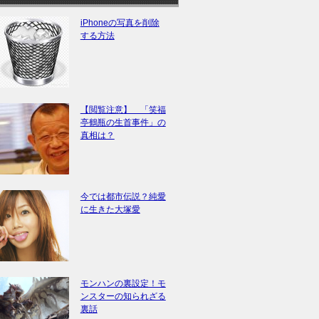
iPhoneの写真を削除
する方法
【閲覧注意】 「笑福
亭鶴瓶の生首事件」の
真相は？
今では都市伝説？純愛
に生きた大塚愛
モンハンの裏設定！モ
ンスターの知られざる
裏話