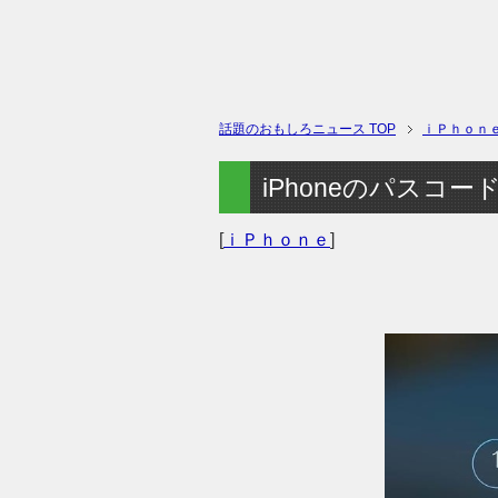
話題のおもしろニュース
TOP
ｉＰｈｏｎ
iPhoneのパスコ
[
ｉＰｈｏｎｅ
]