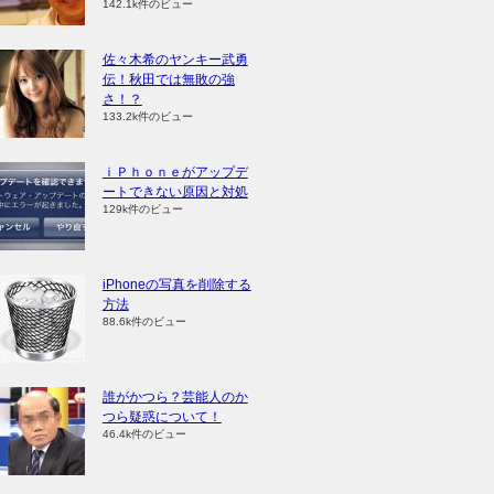
142.1k件のビュー
佐々木希のヤンキー武勇
伝！秋田では無敗の強
さ！？
133.2k件のビュー
ｉＰｈｏｎｅがアップデ
ートできない原因と対処
129k件のビュー
iPhoneの写真を削除する
方法
88.6k件のビュー
誰がかつら？芸能人のか
つら疑惑について！
46.4k件のビュー